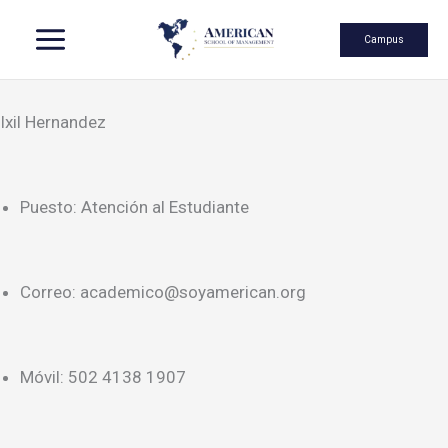
Skip
Campus
Ixil Hernandez
to
Puesto: Atención al Estudiante
content
Correo: academico@soyamerican.org
Móvil: 502 4138 1907