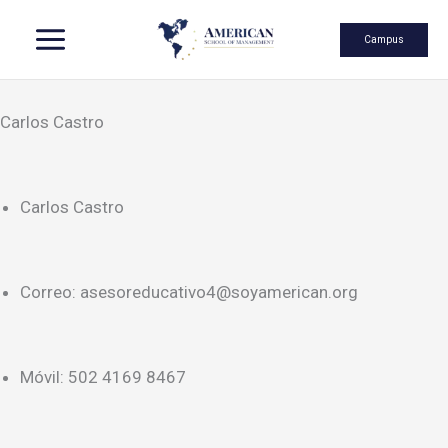
Skip
Campus
Carlos Castro
to
Carlos Castro
content
Correo: asesoreducativo4@soyamerican.org
Móvil: 502 4169 8467